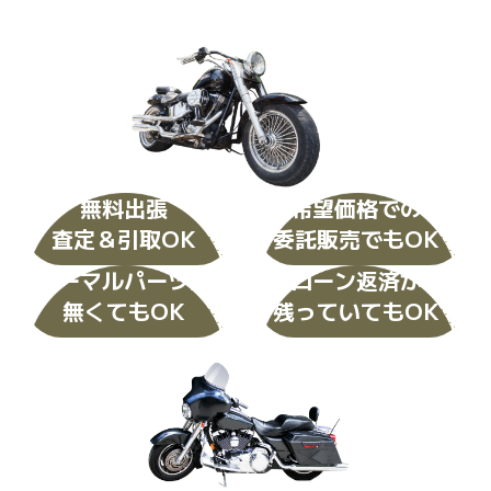
高価買取
も
委託販売
も
お任せください
ハーレー買取名古屋
無料出張
希望価格での
査定＆引取OK
委託販売でもOK
ノーマルパーツが
ローン返済が
無くてもOK
残っていてもOK